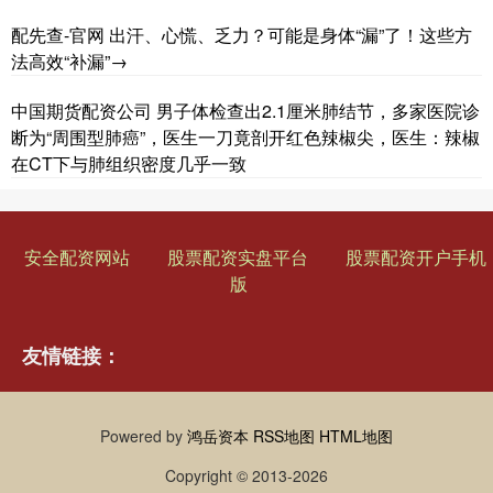
配先查-官网 出汗、心慌、乏力？可能是身体“漏”了！这些方
法高效“补漏”→
中国期货配资公司 男子体检查出2.1厘米肺结节，多家医院诊
断为“周围型肺癌”，医生一刀竟剖开红色辣椒尖，医生：辣椒
在CT下与肺组织密度几乎一致
安全配资网站
股票配资实盘平台
股票配资开户手机
版
友情链接：
Powered by
鸿岳资本
RSS地图
HTML地图
Copyright
© 2013-2026