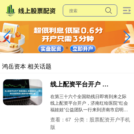
鸿岳资本 相关话题
线上配资平台开户 母爱润童心·厨房助成长——济南红绘医院爱心厨房守护特殊儿童
在第三十六个全国助残日即将到来之际
线上配资平台开户，济南红绘医院“红会
福娃娃”公益团队一行来到济南市启明星
儿童康复中心，隆重举行“母爱润童心·厨
查看：
67
分类：
股票配资开户手机
房助成长”主题公....
版