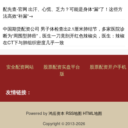
配先查-官网 出汗、心慌、乏力？可能是身体“漏”了！这些方
法高效“补漏”→
中国期货配资公司 男子体检查出2.1厘米肺结节，多家医院诊
断为“周围型肺癌”，医生一刀竟剖开红色辣椒尖，医生：辣椒
在CT下与肺组织密度几乎一致
安全配资网站
股票配资实盘平台
股票配资开户手机
版
友情链接：
Powered by
鸿岳资本
RSS地图
HTML地图
Copyright
© 2013-2026